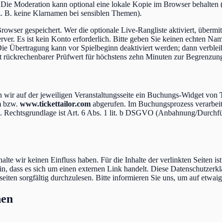
Die Moderation kann optional eine lokale Kopie im Browser behalten (
z. B. keine Klarnamen bei sensiblen Themen).
owser gespeichert. Wer die optionale Live-Rangliste aktiviert, übermit
ver. Es ist kein Konto erforderlich. Bitte geben Sie keinen echten N
ie Übertragung kann vor Spielbeginn deaktiviert werden; dann verblei
t rückrechenbarer Prüfwert für höchstens zehn Minuten zur Begrenzung
wir auf der jeweiligen Veranstaltungsseite ein Buchungs-Widget von
m
bzw.
www.tickettailor.com
abgerufen. Im Buchungsprozess verarbeite
ng. Rechtsgrundlage ist Art. 6 Abs. 1 lit. b DSGVO (Anbahnung/Durchf
lte wir keinen Einfluss haben. Für die Inhalte der verlinkten Seiten ist 
 hin, dass es sich um einen externen Link handelt. Diese Datenschutzerkl
seiten sorgfältig durchzulesen. Bitte informieren Sie uns, um auf etwa
nen