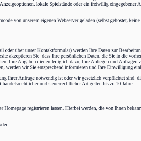
eigeoptionen, lokale Spielstände oder ein freiwillig eingegebener An
mcode von unserem eigenen Webserver geladen (selbst gehostet, keine 
il oder über unser Kontaktformular) werden Ihre Daten zur Bearbeitun
te akzeptieren Sie, dass Ihre persönlichen Daten, die Sie in die vorh
den. Ihre Angaben dienen lediglich dazu, Ihre Anliegen und Anfragen z
en, werden wir Sie entsprechend informieren und Ihre Einwilligung ein
ng Ihrer Anfrage notwendig ist oder wir gesetzlich verpflichtet sind, 
handelsrechtlicher und steuerrechtlicher Art gelten bis zu 10 Jahre.
erer Homepage registrieren lassen. Hierbei werden, die von Ihnen beka
/der