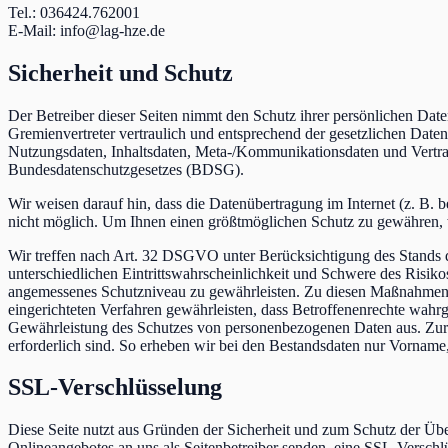
Tel.: 036424.762001
E-Mail: info@lag-hze.de
Sicherheit und Schutz
Der Betreiber dieser Seiten nimmt den Schutz ihrer persönlichen Dat
Gremienvertreter vertraulich und entsprechend der gesetzlichen Daten
Nutzungsdaten, Inhaltsdaten, Meta-/Kommunikationsdaten und Vertr
Bundesdatenschutzgesetzes (BDSG).
Wir weisen darauf hin, dass die Datenübertragung im Internet (z. B. 
nicht möglich. Um Ihnen einen größtmöglichen Schutz zu gewähren, w
Wir treffen nach Art. 32 DSGVO unter Berücksichtigung des Stands 
unterschiedlichen Eintrittswahrscheinlichkeit und Schwere des Risik
angemessenes Schutzniveau zu gewährleisten. Zu diesen Maßnahmen geh
eingerichteten Verfahren gewährleisten, dass Betroffenenrechte wa
Gewährleistung des Schutzes von personenbezogenen Daten aus. Zur D
erforderlich sind. So erheben wir bei den Bestandsdaten nur Vorna
SSL-Verschlüsselung
Diese Seite nutzt aus Gründen der Sicherheit und zum Schutz der Übe
Onlineangebotes an uns als Seitenbetreiber senden, eine SSL-Verschlü