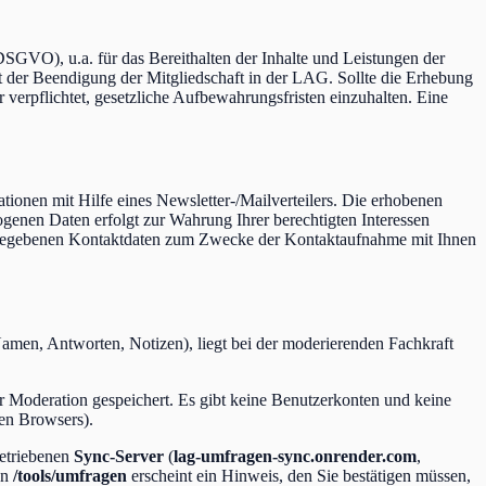
DSGVO), u.a. für das Bereithalten der Inhalte und Leistungen der
t der Beendigung der Mitgliedschaft in der LAG. Sollte die Erhebung
 verpflichtet, gesetzliche Aufbewahrungsfristen einzuhalten. Eine
ionen mit Hilfe eines Newsletter-/Mailverteilers. Die erhobenen
ogenen Daten erfolgt zur Wahrung Ihrer berechtigten Interessen
 angegebenen Kontaktdaten zum Zwecke der Kontaktaufnahme mit Ihnen
men, Antworten, Notizen), liegt bei der moderierenden Fachkraft
er Moderation gespeichert. Es gibt keine Benutzerkonten und keine
en Browsers).
etriebenen
Sync-Server
(
lag-umfragen-sync.onrender.com
,
on
/tools/umfragen
erscheint ein Hinweis, den Sie bestätigen müssen,