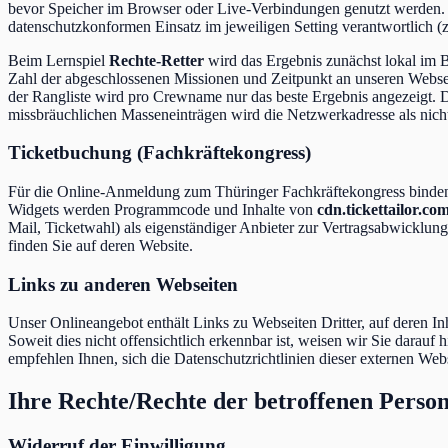
bevor Speicher im Browser oder Live-Verbindungen genutzt werden. 
datenschutzkonformen Einsatz im jeweiligen Setting verantwortlich (
Beim Lernspiel
Rechte-Retter
wird das Ergebnis zunächst lokal im Br
Zahl der abgeschlossenen Missionen und Zeitpunkt an unseren Webser
der Rangliste wird pro Crewname nur das beste Ergebnis angezeigt. D
missbräuchlichen Masseneinträgen wird die Netzwerkadresse als nich
Ticketbuchung (Fachkräftekongress)
Für die Online-Anmeldung zum Thüringer Fachkräftekongress binden 
Widgets werden Programmcode und Inhalte von
cdn.tickettailor.co
Mail, Ticketwahl) als eigenständiger Anbieter zur Vertragsabwicklu
finden Sie auf deren Website.
Links zu anderen Webseiten
Unser Onlineangebot enthält Links zu Webseiten Dritter, auf deren Inha
Soweit dies nicht offensichtlich erkennbar ist, weisen wir Sie darauf
empfehlen Ihnen, sich die Datenschutzrichtlinien dieser externen Web
Ihre Rechte/Rechte der betroffenen Perso
Widerruf der Einwilligung