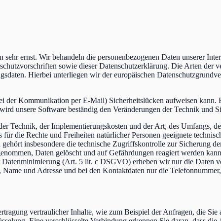
en sehr ernst. Wir behandeln die personenbezogenen Daten unserer Int
schutzvorschriften sowie dieser Datenschutzerklärung. Die Arten der v
agsdaten. Hierbei unterliegen wir der europäischen Datenschutzgru
bei der Kommunikation per E-Mail) Sicherheitslücken aufweisen kann. E
ird unsere Software beständig den Veränderungen der Technik und Sic
der Technik, der Implementierungskosten und der Art, des Umfangs, d
os für die Rechte und Freiheiten natürlicher Personen geeignete techn
ört insbesondere die technische Zugriffskontrolle zur Sicherung der V
hrgenommen, Daten gelöscht und auf Gefährdungen reagiert werden kan
atenminimierung (Art. 5 lit. c DSGVO) erheben wir nur die Daten verbi
me, Name und Adresse und bei den Kontaktdaten nur die Telefonnummer
rtragung vertraulicher Inhalte, wie zum Beispiel der Anfragen, die Si
sselung. Eine verschlüsselte Verbindung erkennen Sie daran, dass die A