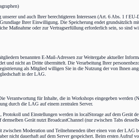
agraphen)
unserer und auch Ihrer berechtigteren Interessen (Art. 6 Abs. 1 f EU-
 Grundlage Ihrer Einwilligung. Die Speicherung endet grundsätzlich mi
che Maßnahme oder zur Vertragserfüllung erforderlich sein, so sind wir
itgliedern benannten E-Mail-Adressen zur Weitergabe aktueller Informat
t und nicht an Dritte übermittelt. Die Verarbeitung Ihrer personenbez
Registrierung als Mitglied willigen Sie in die Nutzung der von Ihnen
gliedschaft in der LAG.
e Verantwortung für Inhalte, die in Workshops eingegeben werden (Na
rung durch die LAG auf einem zentralen Server.
n, Protokoll und Einstellungen werden in localStorage auf dem Gerät d
uf demselben Gerät nutzt BroadcastChannel (nur zwischen Tabs desselb
eit zwischen Moderation und Teilnehmenden über einen von der LAG b
aber nicht dauerhaft auf dem Server gespeichert. Beim ersten Aufruf v