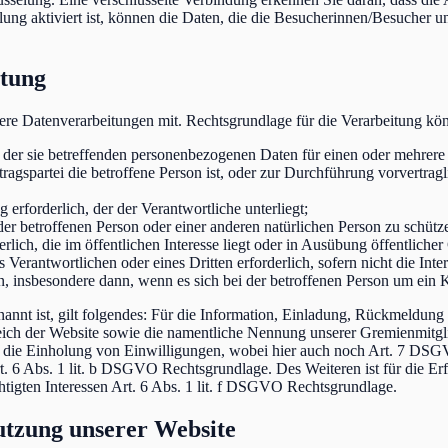
ng aktiviert ist, können die Daten, die die Besucherinnen/Besucher u
itung
re Datenverarbeitungen mit. Rechtsgrundlage für die Verarbeitung k
ng der sie betreffenden personenbezogenen Daten für einen oder mehre
ertragspartei die betroffene Person ist, oder zur Durchführung vorvertr
g erforderlich, der der Verantwortliche unterliegt;
 der betroffenen Person oder einer anderen natürlichen Person zu schütz
rlich, die im öffentlichen Interesse liegt oder in Ausübung öffentliche
s Verantwortlichen oder eines Dritten erforderlich, sofern nicht die In
, insbesondere dann, wenn es sich bei der betroffenen Person um ein K
nannt ist, gilt folgendes: Für die Information, Einladung, Rückmeldung
h der Website sowie die namentliche Nennung unserer Gremienmitgliede
 für die Einholung von Einwilligungen, wobei hier auch noch Art. 7 D
6 Abs. 1 lit. b DSGVO Rechtsgrundlage. Des Weiteren ist für die Erfü
tigten Interessen Art. 6 Abs. 1 lit. f DSGVO Rechtsgrundlage.
tzung unserer Website