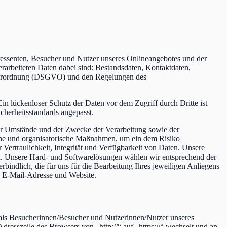
eressenten, Besucher und Nutzer unseres Onlineangebotes und der
erarbeiteten Daten dabei sind: Bestandsdaten, Kontaktdaten,
ndverordnung (DSGVO) und den Regelungen des
in lückenloser Schutz der Daten vor dem Zugriff durch Dritte ist
herheitsstandards angepasst.
er Umstände und der Zwecke der Verarbeitung sowie der
ische und organisatorische Maßnahmen, um ein dem Risiko
ertraulichkeit, Integrität und Verfügbarkeit von Daten. Unsere
n. Unsere Hard- und Softwarelösungen wählen wir entsprechend der
ndlich, die für uns für die Bearbeitung Ihres jeweiligen Anliegens
, E-Mail-Adresse und Website.
e als Besucherinnen/Besucher und Nutzerinnen/Nutzer unseres
dresszeile des Browsers von „http://“ auf „https://“ wechselt und an